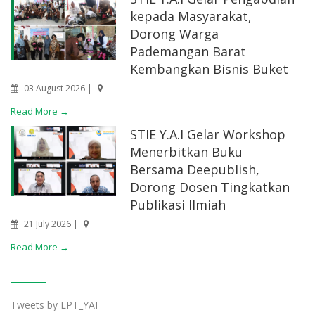
kepada Masyarakat,
Dorong Warga
Pademangan Barat
Kembangkan Bisnis Buket
03 August 2026 |
Read More →
STIE Y.A.I Gelar Workshop
Menerbitkan Buku
Bersama Deepublish,
Dorong Dosen Tingkatkan
Publikasi Ilmiah
21 July 2026 |
Read More →
Tweets by LPT_YAI