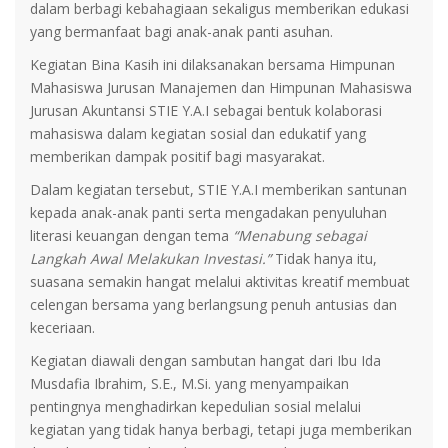
dalam berbagi kebahagiaan sekaligus memberikan edukasi
yang bermanfaat bagi anak-anak panti asuhan.
Kegiatan Bina Kasih ini dilaksanakan bersama Himpunan
Mahasiswa Jurusan Manajemen dan Himpunan Mahasiswa
Jurusan Akuntansi STIE Y.A.I sebagai bentuk kolaborasi
mahasiswa dalam kegiatan sosial dan edukatif yang
memberikan dampak positif bagi masyarakat.
Dalam kegiatan tersebut, STIE Y.A.I memberikan santunan
kepada anak-anak panti serta mengadakan penyuluhan
literasi keuangan dengan tema
“Menabung sebagai
Langkah Awal Melakukan Investasi.”
Tidak hanya itu,
suasana semakin hangat melalui aktivitas kreatif membuat
celengan bersama yang berlangsung penuh antusias dan
keceriaan.
Kegiatan diawali dengan sambutan hangat dari Ibu Ida
Musdafia Ibrahim, S.E., M.Si. yang menyampaikan
pentingnya menghadirkan kepedulian sosial melalui
kegiatan yang tidak hanya berbagi, tetapi juga memberikan