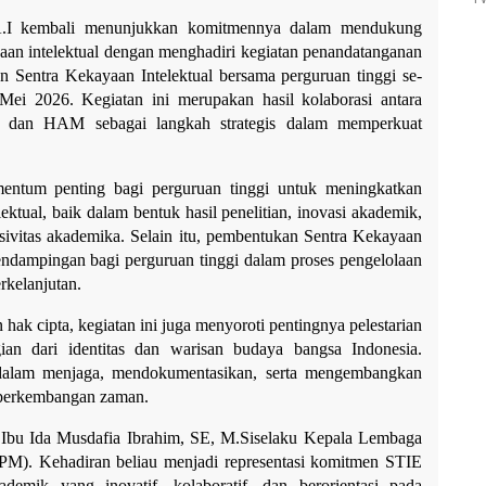
I kembali menunjukkan komitmennya dalam mendukung 
an intelektual dengan menghadiri kegiatan penandatanganan 
 Sentra Kekayaan Intelektual bersama perguruan tinggi se-
ei 2026. Kegiatan ini merupakan hasil kolaborasi antara 
dan HAM sebagai langkah strategis dalam memperkuat 
ntum penting bagi perguruan tinggi untuk meningkatkan 
ktual, baik dalam bentuk hasil penelitian, inovasi akademik, 
sivitas akademika. Selain itu, pembentukan Sentra Kekayaan 
endampingan bagi perguruan tinggi dalam proses pengelolaan 
rkelanjutan.
hak cipta, kegiatan ini juga menyoroti pentingnya pelestarian 
an dari identitas dan warisan budaya bangsa Indonesia. 
is dalam menjaga, mendokumentasikan, serta mengembangkan 
h perkembangan zaman.
h Ibu Ida Musdafia Ibrahim, SE, M.Siselaku Kepala Lembaga 
PM). Kehadiran beliau menjadi representasi komitmen STIE 
emik yang inovatif, kolaboratif, dan berorientasi pada 