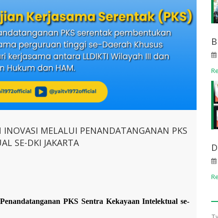
B
R
EN INOVASI MELALUI PENANDATANGANAN PKS
AL SE-DKI JAKARTA
D
R
 Penandatanganan PKS Sentra Kekayaan Intelektual se-
T