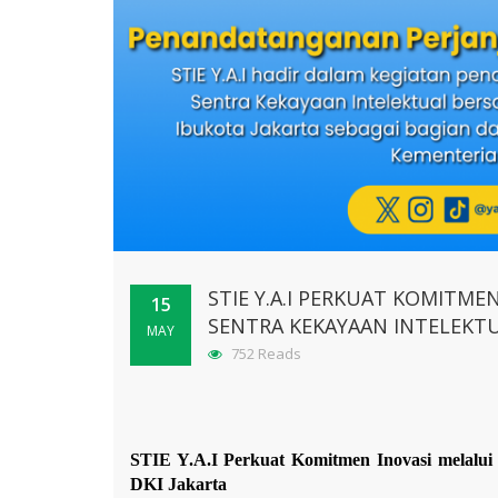
STIE Y.A.I PERKUAT KOMITM
15
SENTRA KEKAYAAN INTELEKTU
MAY
752 Reads
STIE Y.A.I Perkuat Komitmen Inovasi melalui
DKI Jakarta