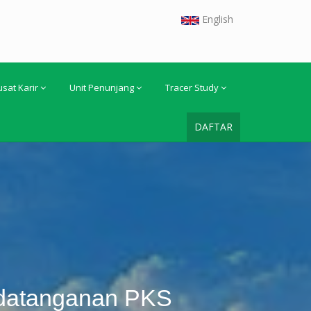
English
usat Karir
Unit Penunjang
Tracer Study
DAFTAR
ndatanganan PKS