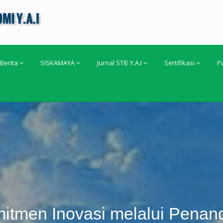
Berita
SISKAMAYA
Jurnal STIE Y.A.I
Sertifikasi
P
omitmen Inovasi melalui Pena