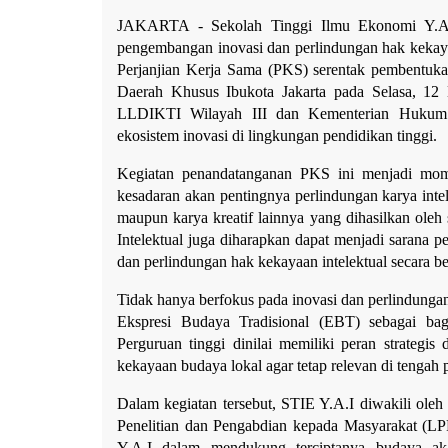
JAKARTA - Sekolah Tinggi Ilmu Ekonomi Y.A.
pengembangan inovasi dan perlindungan hak kekaya
Perjanjian Kerja Sama (PKS) serentak pembentukan
Daerah Khusus Ibukota Jakarta pada Selasa, 12 M
LLDIKTI Wilayah III dan Kementerian Hukum 
ekosistem inovasi di lingkungan pendidikan tinggi.
Kegiatan penandatanganan PKS ini menjadi mome
kesadaran akan pentingnya perlindungan karya intele
maupun karya kreatif lainnya yang dihasilkan oleh 
Intelektual juga diharapkan dapat menjadi sarana p
dan perlindungan hak kekayaan intelektual secara be
Tidak hanya berfokus pada inovasi dan perlindungan 
Ekspresi Budaya Tradisional (EBT) sebagai bagi
Perguruan tinggi dinilai memiliki peran strateg
kekayaan budaya lokal agar tetap relevan di tenga
Dalam kegiatan tersebut, STIE Y.A.I diwakili ole
Penelitian dan Pengabdian kepada Masyarakat (LP
Y.A.I dalam mendukung terciptanya budaya akad