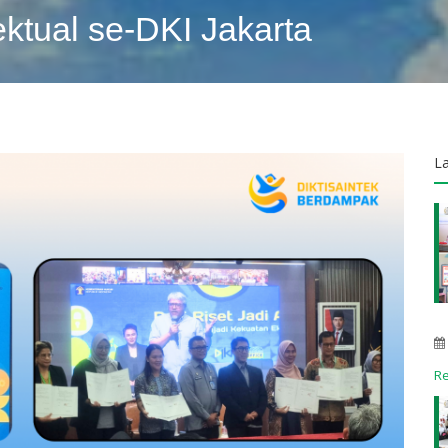
ktual se-DKI Jakarta
L
R