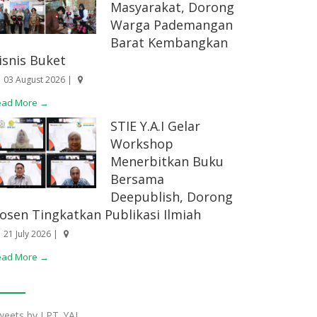
Masyarakat, Dorong
Warga Pademangan
Barat Kembangkan
isnis Buket
03 August 2026 |
ead More →
STIE Y.A.I Gelar
Workshop
Menerbitkan Buku
Bersama
Deepublish, Dorong
osen Tingkatkan Publikasi Ilmiah
21 July 2026 |
ead More →
weets by LPT_YAI