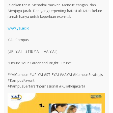
Jalankan terus Memakai masker, Mencuci tangan, dan
Menjaga jarak. Dan yang terpenting batasi aktivitas keluar
rumah hanya untuk keperluan esensial.
www.yai.ac.id
Y.A.I Campus
(UPI Y.A.I - STIE Y.A.I - AA Y.A.I)
"Ensure Your Career and Bright Future"
#YAICampus #UPIYAI #STIEYAI #AAYAI #KampusStrategis
#KampusFavorit
#KampusBertarafInternasional #Kuliahdijakarta