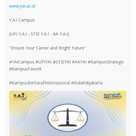
www.yai.ac.id
Y.A.I Campus
(UPI Y.A.I - STIE Y.A.I - AA Y.A.I)
"Ensure Your Career and Bright Future"
#YAICampus #UPIYAI #STIEYAI #AAYAI #KampusStrategis
#KampusFavorit
#KampusBertarafInternasional #Kuliahdijakarta