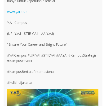
hanya untuk keperluan esensial.
www.yai.ac.id
Y.A.I Campus
(UPI Y.A.I - STIE Y.A.I - AA Y.A.I)
"Ensure Your Career and Bright Future"
#YAICampus #UPIYAI #STIEYAI #AAYAI #KampusStrategis
#KampusFavorit
#KampusBertarafInternasional
#Kuliahdijakarta