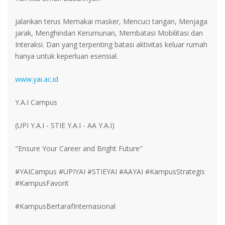
Jalankan terus Memakai masker, Mencuci tangan, Menjaga
jarak, Menghindari Kerumunan, Membatasi Mobilitasi dan
Interaksi. Dan yang terpenting batasi aktivitas keluar rumah
hanya untuk keperluan esensial.
www.yai.ac.id
Y.A.I Campus
(UPI Y.A.I - STIE Y.A.I - AA Y.A.I)
"Ensure Your Career and Bright Future"
#YAICampus #UPIYAI #STIEYAI #AAYAI #KampusStrategis
#KampusFavorit
#KampusBertarafInternasional