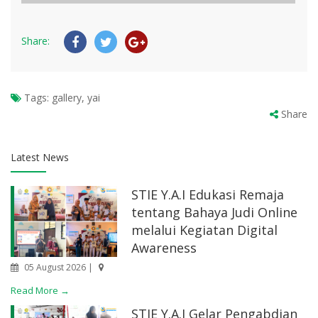
Share:
Tags:
gallery, yai
Share
Latest News
STIE Y.A.I Edukasi Remaja
tentang Bahaya Judi Online
melalui Kegiatan Digital
Awareness
05 August 2026 |
Read More →
STIE Y.A.I Gelar Pengabdian