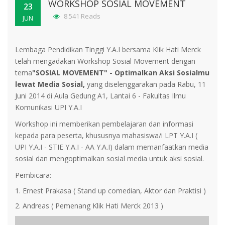
WORKSHOP SOSIAL MOVEMENT
23
8.541 Reads
JUN
Lembaga Pendidikan Tinggi Y.A.I bersama Klik Hati Merck
telah mengadakan Workshop Sosial Movement dengan
tema
"SOSIAL MOVEMENT" -
Optimalkan Aksi Sosialmu
lewat Media Sosial,
yang diselenggarakan pada Rabu, 11
Juni 2014 di Aula Gedung A1, Lantai 6 - Fakultas Ilmu
Komunikasi UPI Y.A.I
Workshop ini memberikan pembelajaran dan informasi
kepada para peserta, khususnya mahasiswa/i LPT Y.A.I (
UPI Y.A.I - STIE Y.A.I - AA Y.A.I) dalam memanfaatkan media
sosial dan mengoptimalkan sosial media untuk aksi sosial.
Pembicara:
1. Ernest Prakasa (
Stand up comedian, Aktor dan Praktisi )
2. Andreas ( Pemenang Klik Hati Merck 2013 )