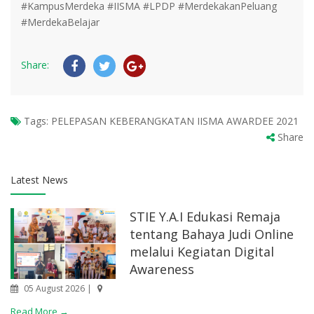
#KampusMerdeka #IISMA #LPDP #MerdekakanPeluang
#MerdekaBelajar
Share:
Tags:
PELEPASAN KEBERANGKATAN IISMA AWARDEE 2021
Share
Latest News
STIE Y.A.I Edukasi Remaja
tentang Bahaya Judi Online
melalui Kegiatan Digital
Awareness
05 August 2026 |
Read More →