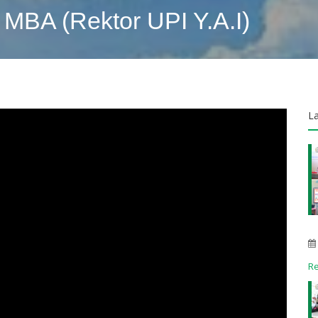
s, MBA (Rektor UPI Y.A.I)
L
R