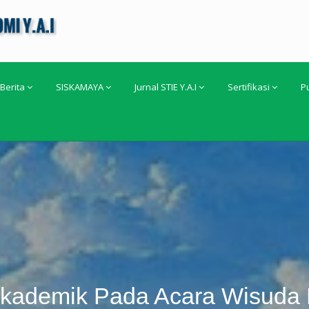
Berita
SISKAMAYA
Jurnal STIE Y.A.I
Sertifikasi
P
ademik Pada Acara Wisuda L