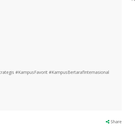
ategis #KampusFavorit #KampusBertarafInternasional
Share