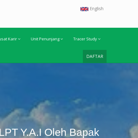
English
usat Karir
Unit Penunjang
Tracer Study
DAFTAR
PT Y.A.I Oleh Bapak