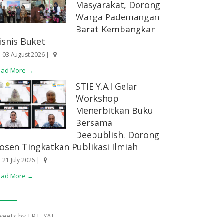
Masyarakat, Dorong
Warga Pademangan
Barat Kembangkan
isnis Buket
03 August 2026 |
ead More →
STIE Y.A.I Gelar
Workshop
Menerbitkan Buku
Bersama
Deepublish, Dorong
osen Tingkatkan Publikasi Ilmiah
21 July 2026 |
ead More →
weets by LPT_YAI