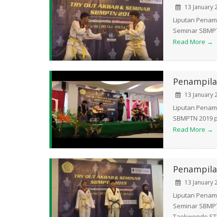
13 January 
Liputan Penam
Seminar SBMPTN
Read More →
Penampila
13 January 
Liputan Penamp
SBMPTN 2019 pa
Read More →
Penampil
13 January 
Liputan Penam
Seminar SBMPT
Taekwondo STI