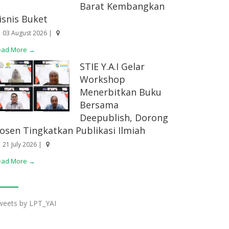
Barat Kembangkan
isnis Buket
03 August 2026 |
ead More →
STIE Y.A.I Gelar
Workshop
Menerbitkan Buku
Bersama
Deepublish, Dorong
osen Tingkatkan Publikasi Ilmiah
21 July 2026 |
ead More →
weets by LPT_YAI