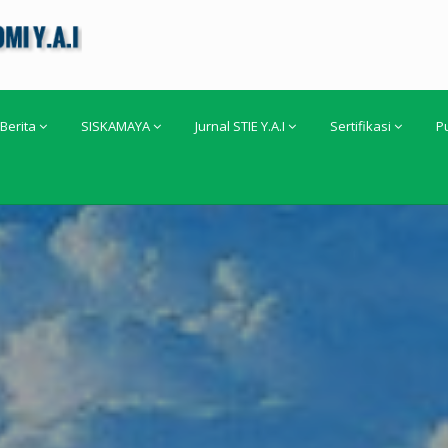
Berita
SISKAMAYA
Jurnal STIE Y.A.I
Sertifikasi
P