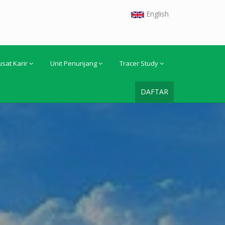
English
usat Karir
Unit Penunjang
Tracer Study
DAFTAR